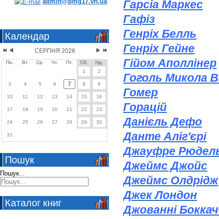
admin@pmg17.vn.ua
Гарсіа Маркес
Гафіз
Генріх Белль
Календар
Генріх Гейне
СЕРПНЯ 2026
Гійом Аполлінер
Пн.
Вт.
Ср.
Чт.
Пт.
Сб.
Нд.
1
2
Гоголь Микола 
7
3
4
5
6
8
9
Гомер
10
11
12
13
14
15
16
Горацій
17
18
19
20
21
22
23
Данієль Дефо
24
25
26
27
28
29
30
Данте Аліг'єрі
31
Джауфре Рюдел
Пошук
Джеймс Джойс
Пошук...
Джеймс Олдрідж
Джек Лондон
Каталог книг
Джованні Боккач