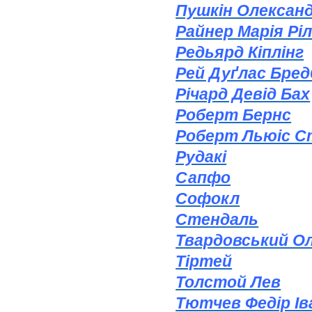
Пушкін Олександ
Райнер Марія Рі
Редьярд Кіплінг
Рей Дуґлас Бред
Річард Девід Бах
Роберт Бернс
Роберт Льюіс С
Рудакі
Сапфо
Софокл
Стендаль
Твардовський О
Тіртей
Толстой Лев
Тютчев Федір Ів