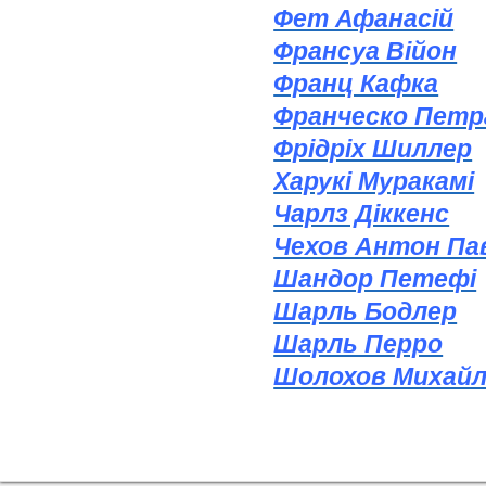
Фет Афанасій
Франсуа Війон
Франц Кафка
Франческо Петр
Фрідріх Шиллер
Харукі Муракамі
Чарлз Діккенс
Чехов Антон Па
Шандор Петефі
Шарль Бодлер
Шарль Перро
Шолохов Михай