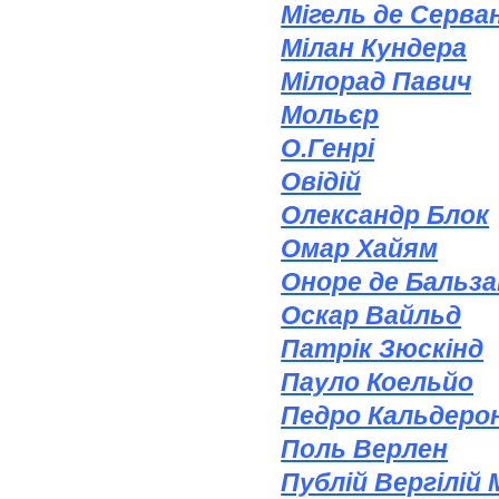
Мігель де Серва
Мілан Кундера
Мілорад Павич
Мольєр
О.Генрі
Овідій
Олександр Блок
Омар Хайям
Оноре де Бальза
Оскар Вайльд
Патрік Зюскінд
Пауло Коельйо
Педро Кальдеро
Поль Верлен
Публій Вергілій