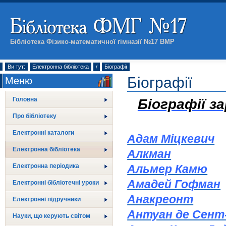
Бібліотека Фізико-математичної гімназії №17 ВМР
Ви тут:
Електронна бібліотека
/
Біографії
Біографії
Меню
Головна
Біографії з
Про бібліотеку
Електронні каталоги
Адам Міцкевич
Електронна бібліотека
Алкман
Електронна періодика
Альмер Камю
Амадей Гофман
Електронні бібліотечні уроки
Анакреонт
Електронні підручники
Антуан де Сент
Науки, що керують світом