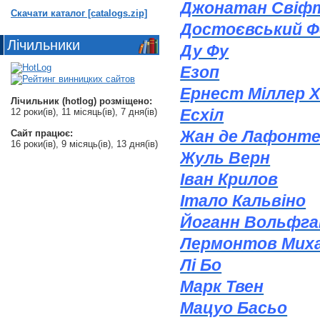
Джонатан Свіф
Скачати каталог [catalogs.zip]
Достоєвський Ф
Лічильники
Ду Фу
Езоп
Ернест Міллер Х
Лічильник (hotlog) розміщено:
Есхіл
12 роки(ів), 11 місяць(ів), 7 дня(ів)
Жан де Лафонт
Сайт працює:
16 роки(ів), 9 місяць(ів), 13 дня(ів)
Жуль Верн
Іван Крилов
Італо Кальвіно
Йоганн Вольфга
Лермонтов Миха
Лі Бо
Марк Твен
Мацуо Басьо