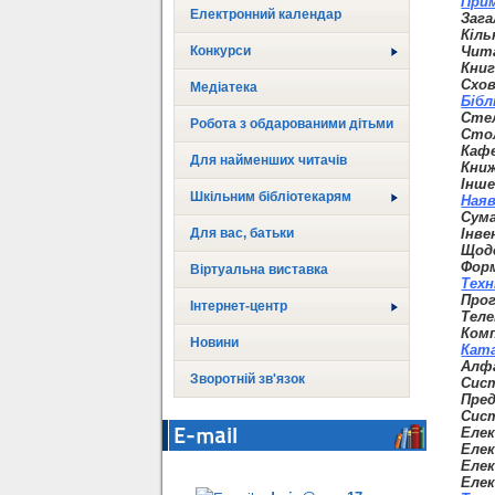
При
Електронний календар
Зага
Кіль
Конкурси
Чита
Книг
Схов
Медіатека
Бібл
Стел
Робота з обдарованими дітьми
Стол
Кафе
Для найменших читачів
Книж
Інше
Шкільним бібліотекарям
Наяв
Сума
Для вас, батьки
Інве
Щоде
Форм
Віртуальна виставка
Техн
Прог
Інтернет-центр
Теле
Комп
Новини
Кат
Алфа
Зворотній зв'язок
Сист
Пред
Сис
E-mail
Елек
Елек
Елек
Елек