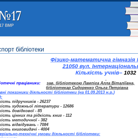
№17 ВМР
порт бібліотеки
Фізико-математична гімназія
21050 вул. Інтернаціональн
Кількість учнів
–
1032
іотечні працівники:
зав. бібліотекою Лампіга Алла Віталіївна,
бібліотекар Сидоренко Ольга Петрівна
вні показники діяльності бібліотеки (на
01.09.2013 н.р.
)
:
кість підручників - 26237
кість художньої літератури - 12686
кість довідкової - 85
кість цінних та рідкість книг - 112
кість методичної - 382
кість відвідувань - 7084
кість книговидачі - 4004
ріально-технічні умови діяльності бібліотеки: