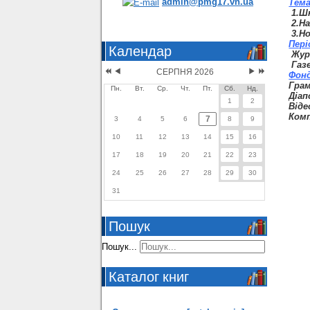
admin@pmg17.vn.ua
Тем
1.Шк
2.На
3.Н
Пері
Календар
Журн
Газе
СЕРПНЯ 2026
Фонд
Грам
Пн.
Вт.
Ср.
Чт.
Пт.
Сб.
Нд.
Діап
1
2
Віде
Комп
7
3
4
5
6
8
9
10
11
12
13
14
15
16
17
18
19
20
21
22
23
24
25
26
27
28
29
30
31
Пошук
Пошук...
Каталог книг