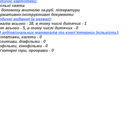
атичні картотеки:
ільні свята
 допомогу вчителю за-руб. літератури
ормативно-інструктивні документи
одичні видання (в назвах):
алів всього - 18, в тому числі дитячих - 1
т всього - 5, в тому числі дитячих - 0
 аудіовізуальних матеріалів та комп’ютерних (кількість):
платівки, касети - 0
озитиви, діафільми - 0
офільми, кінофільми - 0
’ютерні ігри, програми - 0