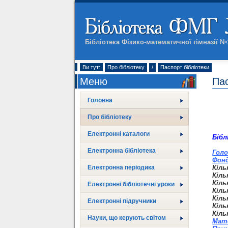
Бібліотека Фізико-математичної гімназії 
Ви тут:
Про бібліотеку
/
Паспорт бібліотеки
Меню
Пас
Головна
Про бібліотеку
Електронні каталоги
Бібл
Електронна бібліотека
Голо
Фонд
Електронна періодика
Кіль
Кіль
Кіль
Електронні бібліотечні уроки
Кіль
Кіль
Електронні підручники
Кіль
Кіль
Науки, що керують світом
Мате