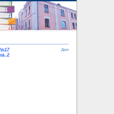
 №17
Друк
а, 2