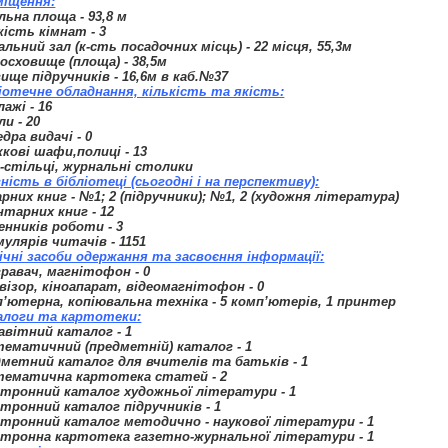
міщення:
льна площа - 93,8 м
кість кімнат - 3
льний зал (к-сть посадочних місць) - 22 місця, 55,3м
осховище (площа) - 38,5м
ище підручників - 16,6м в каб.№37
іотечне обладнання, кількість та якість:
ажі - 16
и - 20
дра видачі - 0
кові шафи,полиці - 13
-стільці, журнальні столики
ність в бібліотеці (сьогодні і на перспективу):
рних книг - №1; 2 (підручники); №1, 2 (художня література)
нтарних книг - 12
нників роботи - 3
улярів читачів - 1151
ічні засоби одержання та засвоєння інформації:
равач, магнітофон - 0
візор, кіноапарат, відеомагнітофон - 0
’ютерна, копіювальна техніка - 5 комп’ютерів, 1 принтер
алоги та картотеки:
вітний каталог - 1
ематичний (предметній) каталог - 1
метний каталог для вчителів та батьків - 1
тематична картотека статей - 2
тронний каталог художньої літератури - 1
тронний каталог підручників - 1
тронний каталог методично - наукової літератури - 1
тронна картотека газетно-журнальної літератури - 1