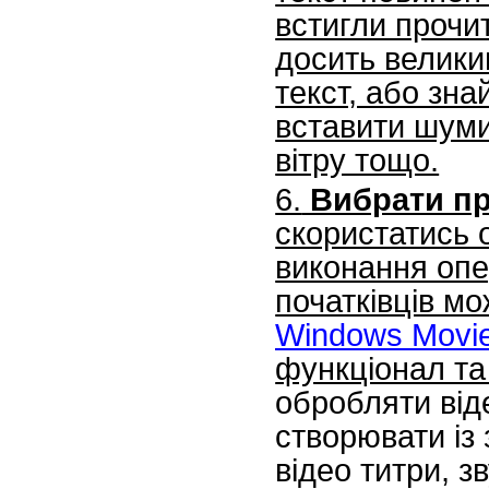
встигли прочи
досить велики
текст, або зна
вставити шуми:
вітру тощо.
6.
Вибрати пр
скористатись
виконання опе
початківців м
Windows Movi
функціонал та
обробляти від
створювати із
відео титри, з