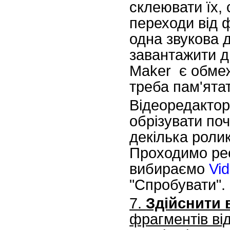
склеювати їх,
переходи від 
одна звукова 
завантажити д
Maker є обмеже
треба пам'ятат
Відеоредакто
обрізувати по
декілька ролик
Проходимо реє
вибираємо
Vid
"Спробувати".
7.
Здійснити 
фрагментів від