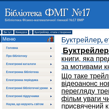
Бібліотека Фізико-математичної гімназії №17 ВМР
Ви тут:
Конкурси
/
Буктрейлер, етапи створення
Буктрейлер, 
Меню
Буктрейлер
Головна
Про бібліотеку
книги, яка пр
Електронні каталоги
за мотивами к
Електронна бібліотека
Що таке трейл
Електронна періодика
відеоанонс но
Електронні бібліотечні уроки
перегляду тре
Електронні підручники
фільм уваги чи
присвячений кн
Науки, що керують світом