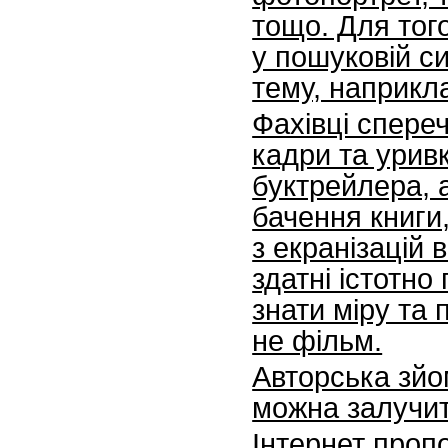
тощо. Для того
у пошуковій си
тему, наприкла
Фахівці спере
кадри та уривк
буктрейлера, 
бачення книги,
з екранізацій 
здатні істотн
знати міру та 
не фільм.
Авторська зйо
можна залучити
Інтернет проп