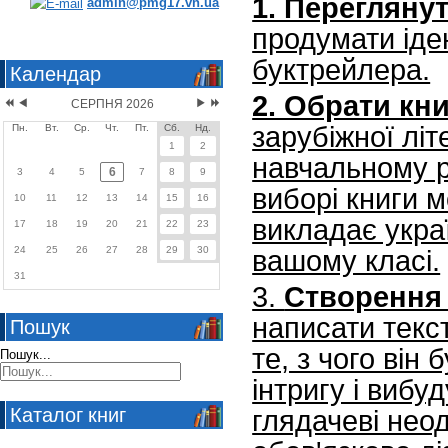
1. Перегляну
admin@pmg17.vn.ua
продумати іде
буктрейлера.
Календар
2. Обрати кн
СЕРПНЯ 2026
зарубіжної літ
Пн.
Вт.
Ср.
Чт.
Пт.
Сб.
Нд.
1
2
навчальному р
6
3
4
5
7
8
9
виборі книги 
10
11
12
13
14
15
16
викладає укра
17
18
19
20
21
22
23
24
25
26
27
28
29
30
вашому класі.
31
3.
Створення
написати текс
Пошук
те, з чого він
Пошук...
інтригу і виб
Каталог книг
глядачеві неод