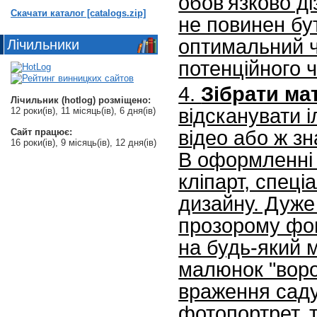
обов'язково ді
Скачати каталог [catalogs.zip]
не повинен бу
оптимальний ч
Лічильники
потенційного ч
4.
Зібрати ма
Лічильник (hotlog) розміщено:
відсканувати і
12 роки(ів), 11 місяць(ів), 6 дня(ів)
відео або ж зн
Сайт працює:
16 роки(ів), 9 місяць(ів), 12 дня(ів)
В оформленні 
кліпарт, спец
дизайну. Дуже
прозорому фон
на будь-який 
малюнок "воро
враження саду,
фотопортрет, 