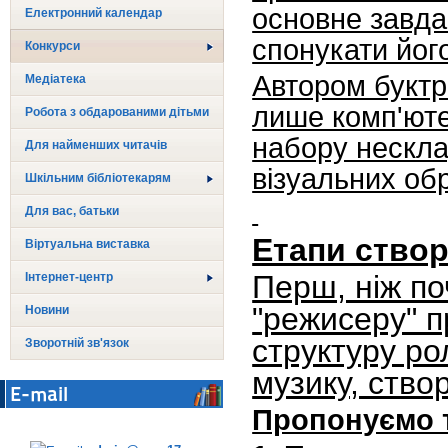
основне завда
Електронний календар
спонукати йог
Конкурси
Автором буктр
Медіатека
лише комп'юте
Робота з обдарованими дітьми
набору нескла
Для найменших читачів
візуальних обр
Шкільним бібліотекарям
Для вас, батьки
Етапи ство
Віртуальна виставка
Перш, ніж по
Інтернет-центр
"режисеру" п
Новини
структуру ро
Зворотній зв'язок
музику, ство
E-mail
Пропонуємо т