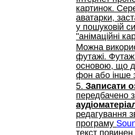
картинок. Сере
аватарки, зас
у пошуковій си
"анімаційні ка
Можна використ
футажі. Футажі
основою, що д
фон або інше 
5.
Записати о
передбачено з
аудіоматеріа
редагування з
програму
Soun
текст повинен