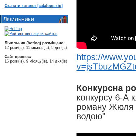
Скачати каталог [catalogs.zip]
Лічильники
Лічильник (hotlog) розміщено:
12 роки(ів), 11 місяць(ів), 8 дня(ів)
https://www.y
Сайт працює:
16 роки(ів), 9 місяць(ів), 14 дня(ів)
v=jsTbuzMGZto
Конкурсна р
конкурсу 6-А 
роману Жюля В
водою"