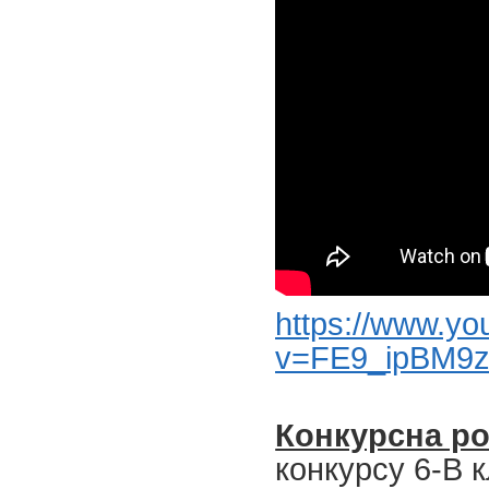
https://www.y
v=FE9_ipBM9zg
Конкурсна ро
конкурсу 6-В 