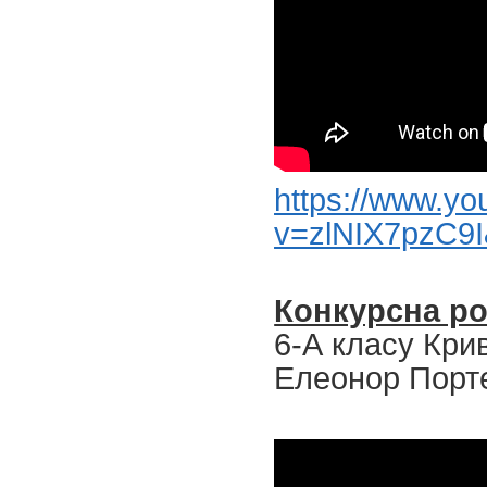
https://www.y
v=zlNIX7pzC9I
Конкурсна р
6-А класу Кри
Елеонор Порте