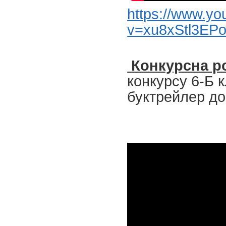
https://www.y
v=xu8xStl3EPo
Конкурсна р
конкурсу 6-Б к
буктрейлер до