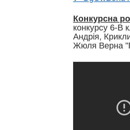
Конкурсна р
конкурсу 6-В 
Андрія, Крикл
Жюля Верна "П