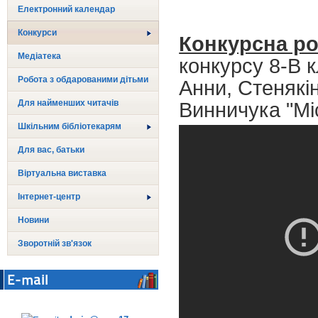
Електронний календар
Конкурси
Конкурсна р
Медіатека
конкурсу 8-В 
Робота з обдарованими дітьми
Анни, Стенякін
Для найменших читачів
Винничука "Мі
Шкільним бібліотекарям
Для вас, батьки
Віртуальна виставка
Інтернет-центр
Новини
Зворотній зв'язок
E-mail