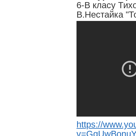
6-В класу Тих
В.Нестайка "Т
https://www.y
v=GgUwBonuY1