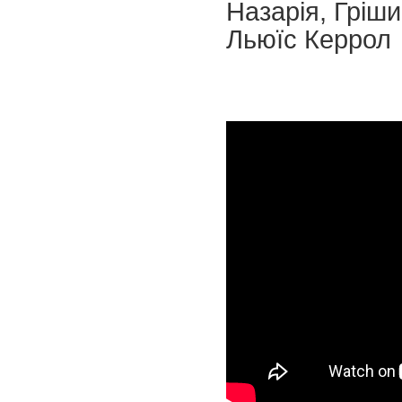
Назарія, Гріши
Льюїс Керрол "