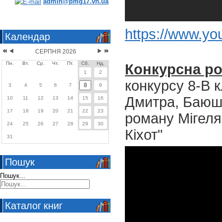
admin@pmg17.vn.ua
https://www.y
Календар
СЕРПНЯ 2026
Пн.
Вт.
Ср.
Чт.
Пт.
Сб.
Нд.
Конкурсна р
1
2
конкурсу 8-В 
8
3
4
5
6
7
9
Дмитра, Баюш
10
11
12
13
14
15
16
17
18
19
20
21
22
23
роману Мігеля
24
25
26
27
28
29
30
Кіхот"
31
Пошук
Пошук...
Каталог книг