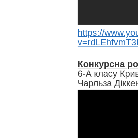
https://www.y
v=rdLEhfvmT3I
Конкурсна р
6-А класу Крив
Чарльза Діккен