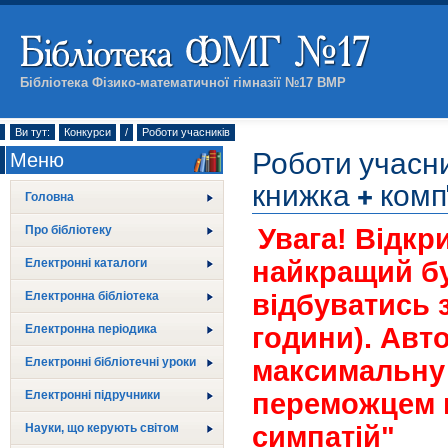
Бібліотека Фізико-математичної гімназії №17 ВМР
Ви тут:
Конкурси
/
Роботи учасників
Роботи учасни
Меню
книжка + ком
Головна
Про бібліотеку
Увага! Відкр
Електронні каталоги
найкращий бу
Електронна бібліотека
відбуватись з
Електронна періодика
години). Авт
Електронні бібліотечні уроки
максимальну к
Електронні підручники
переможцем в
Науки, що керують світом
симпатій"