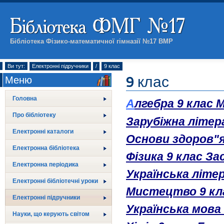
Бібліотека Фізико-математичної гімназії №17 ВМР
Ви тут:
Електронні підручники
/
9 клас
9 клас
Меню
Головна
лгебра 9 клас М
А
Про бібліотеку
Зарубіжна літера
Електронні каталоги
Основи здоров"я 
Електронна бібліотека
Фізика 9 клас Зас
Електронна періодика
Українська літе
Електронні бібліотечні уроки
Мистецтво 9 кла
Електронні підручники
Українська мова
Науки, що керують світом