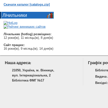
Скачати каталог [catalogs.zip]
Лічильники
Лічильник (hotlog) розміщено:
12 роки(ів), 11 місяць(ів), 8 дня(ів)
Сайт працює:
16 роки(ів), 9 місяць(ів), 14 дня(ів)
Наша адреса:
Графік ро
21050, Україна, м. Вінниця,
Бібліоте
вул. Інтернаціональна, 2
Видача л
Бібліотека ФМГ №17
Вихідні: