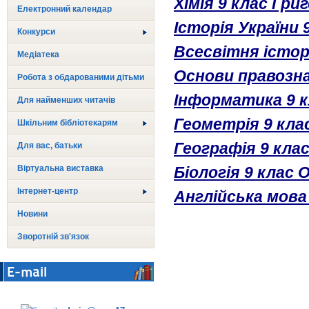
Хімія 9 клас Гри
Електронний календар
Історія України 
Конкурси
Всесвітня історі
Медіатека
Основи правозна
Робота з обдарованими дітьми
Інформатика 9 к
Для найменших читачів
Геометрія 9 кла
Шкільним бібліотекарям
Географія 9 клас
Для вас, батьки
Віртуальна виставка
Біологія 9 клас 
Інтернет-центр
Англійська мова 
Новини
Зворотній зв'язок
E-mail