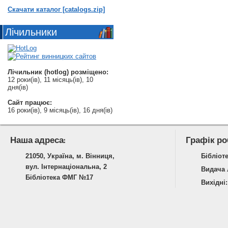
Скачати каталог [catalogs.zip]
Лічильники
Лічильник (hotlog) розміщено:
12 роки(ів), 11 місяць(ів), 10
дня(ів)
Сайт працює:
16 роки(ів), 9 місяць(ів), 16 дня(ів)
Наша адреса:
Графік ро
21050, Україна, м. Вінниця,
Бібліоте
вул. Інтернаціональна, 2
Видача л
Бібліотека ФМГ №17
Вихідні: