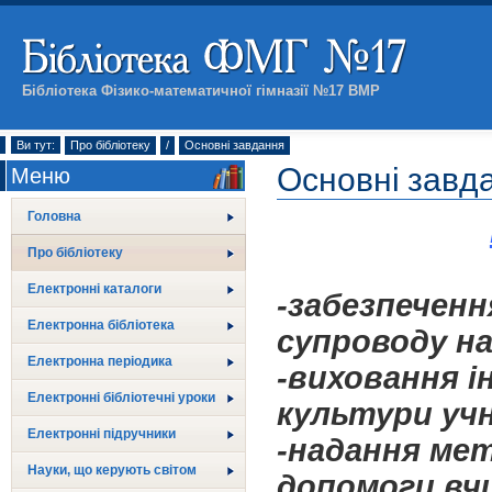
Бібліотека Фізико-математичної гімназії №17 ВМР
Ви тут:
Про бібліотеку
/
Основні завдання
Основні завд
Меню
Головна
Про бібліотеку
Електронні каталоги
-забезпеченн
Електронна бібліотека
супроводу н
Електронна періодика
-виховання і
Електронні бібліотечні уроки
культури уч
Електронні підручники
-надання мет
Науки, що керують світом
допомоги вч