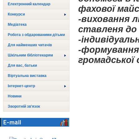
Електронний календар
фахової май
Конкурси
-виховання л
Медіатека
ставленя до
Робота з обдарованими дітьми
-індивідуаль
Для найменших читачів
-формування
Шкільним бібліотекарям
громадської 
Для вас, батьки
Віртуальна виставка
Інтернет-центр
Новини
Зворотній зв'язок
E-mail