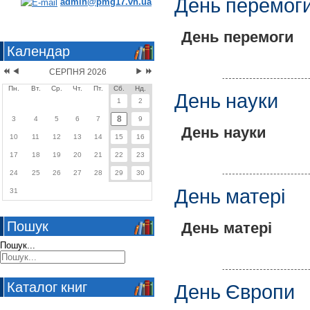
День перемог
admin@pmg17.vn.ua
День перемоги
Календар
СЕРПНЯ 2026
Пн.
Вт.
Ср.
Чт.
Пт.
Сб.
Нд.
День науки
1
2
8
3
4
5
6
7
9
День науки
10
11
12
13
14
15
16
17
18
19
20
21
22
23
24
25
26
27
28
29
30
День матері
31
Пошук
День матері
Пошук...
Каталог книг
День Європи