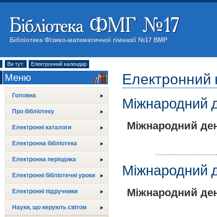
Бібліотека Фізико-математичної гімназії №17 ВМР
Ви тут:
Електронний календар
Електронний 
Меню
Головна
Міжнародний д
Про бібліотеку
Міжнародний ден
Електронні каталоги
Електронна бібліотека
Електронна періодика
Міжнародний де
Електронні бібліотечні уроки
Міжнародний ден
Електронні підручники
Науки, що керують світом