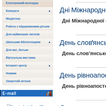
Електронний календар
Дні Міжнародн
Конкурси
Медіатека
Дні Міжнародної
Робота з обдарованими дітьми
Для найменших читачів
День слов'янсь
Шкільним бібліотекарям
Для вас, батьки
День слов'янсько
Віртуальна виставка
Інтернет-центр
День рівноапо
Новини
Зворотній зв'язок
День рівноапост
E-mail