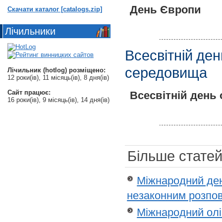
День Європи
Скачати каталог [catalogs.zip]
Лічильники
Всесвітній де
середовища
Лічильник (hotlog) розміщено:
12 роки(ів), 11 місяць(ів), 8 дня(ів)
Сайт працює:
Всесвітній день
16 роки(ів), 9 місяць(ів), 14 дня(ів)
Більше статей.
Міжнародний ден
незаконним розп
Міжнародний олі